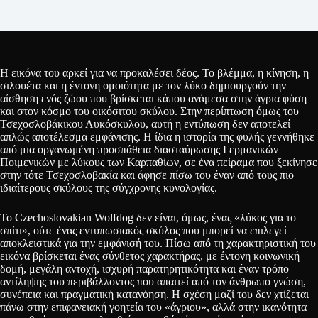
Η εικόνα του αρκεί για να προκαλέσει δέος. Το βλέμμα, η κίνηση, η
σιλουέτα και η έντονη ομοιότητα με τον λύκο δημιουργούν την
αίσθηση ενός ζώου που βρίσκεται κάπου ανάμεσα στην άγρια φύση
και στον κόσμο του οικόσιτου σκύλου. Στην περίπτωση όμως του
Τσεχοσλοβάκικου Λυκόσκυλου, αυτή η εντύπωση δεν αποτελεί
απλώς αποτέλεσμα εμφάνισης. Η ίδια η ιστορία της φυλής γεννήθηκε
από μια οργανωμένη προσπάθεια διασταύρωσης Γερμανικών
Ποιμενικών με λύκους των Καρπαθίων, σε ένα πείραμα που ξεκίνησε
στην τότε Τσεχοσλοβακία και άφησε πίσω του έναν από τους πιο
ιδιαίτερους σκύλους της σύγχρονης κυνολογίας.
Το Czechoslovakian Wolfdog δεν είναι, όμως, ένας «λύκος για το
σπίτι», ούτε ένας εντυπωσιακός σκύλος που μπορεί να επιλεγεί
αποκλειστικά για την εμφάνισή του. Πίσω από τη χαρακτηριστική του
εικόνα βρίσκεται ένας σύνθετος χαρακτήρας, με έντονη κοινωνική
δομή, μεγάλη αντοχή, ισχυρή παρατηρητικότητα και έναν τρόπο
αντίληψης του περιβάλλοντος που απαιτεί από τον άνθρωπο γνώση,
συνέπεια και πραγματική κατανόηση. Η σχέση μαζί του δεν χτίζεται
πάνω στην επιφανειακή γοητεία του «άγριου», αλλά στην ικανότητα