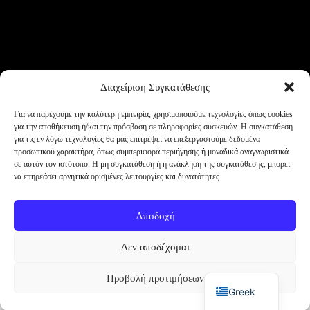
Διαχείριση Συγκατάθεσης
Για να παρέχουμε την καλύτερη εμπειρία, χρησιμοποιούμε τεχνολογίες όπως cookies
για την αποθήκευση ή/και την πρόσβαση σε πληροφορίες συσκευών. Η συγκατάθεση
για τις εν λόγω τεχνολογίες θα μας επιτρέψει να επεξεργαστούμε δεδομένα
προσωπικού χαρακτήρα, όπως συμπεριφορά περιήγησης ή μοναδικά αναγνωριστικά
σε αυτόν τον ιστότοπο. Η μη συγκατάθεση ή η ανάκληση της συγκατάθεσης, μπορεί
να επηρεάσει αρνητικά ορισμένες λειτουργίες και δυνατότητες.
Αποδοχή
Οι απόψεις που εκφράζονται στο christoskoutsis.com δεν
είναι στατικές. Η σκέψη εξελίσσεται και ο δημιουργός
Δεν αποδέχομαι
διατηρεί το δικαίωμα αλλαγής ή αναθεώρησης
οποιασδήποτε θέσης ανά πάσα στιγμή.
English
Προβολή προτιμήσεων
Greek
PROTOCOL ALEA ACTIVE
Copyright © 2026 - Christos Koutsis - Alea Protocol