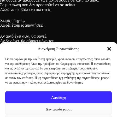
Να δούμε αν μπορούμε να επιστρέψουμε σε κάτι πιο απλό.
Σε μια φωνή που δεν προσπαθεί να σε πείσει.
Αλλά να σε βάλει να σκεφτείς.
Χωρίς οδηγίες.
Χωρίς έτοιμες απαντήσεις.
Αν αυτό έχει αξία, θα φανεί.
Αν δεν έχει, θα σβήσει μόνο του.
Διαχείριση Συγκατάθεσης
Αυτό είναι το Εν Ελλάδι
Για να παρέχουμε την καλύτερη εμπειρία, χρησιμοποιούμε τεχνολογίες όπως cookies
για την αποθήκευση ή/και την πρόσβαση σε πληροφορίες συσκευών. Η συγκατάθεση
για τις εν λόγω τεχνολογίες θα μας επιτρέψει να επεξεργαστούμε δεδομένα
προσωπικού χαρακτήρα, όπως συμπεριφορά περιήγησης ή μοναδικά αναγνωριστικά
σε αυτόν τον ιστότοπο. Η μη συγκατάθεση ή η ανάκληση της συγκατάθεσης, μπορεί
να επηρεάσει αρνητικά ορισμένες λειτουργίες και δυνατότητες.
Αποδοχή
The views expressed on christoskoutsis.com are not static.
Δεν αποδέχομαι
Thought evolves and the creator reserves the right to
change or revise any position at any time.