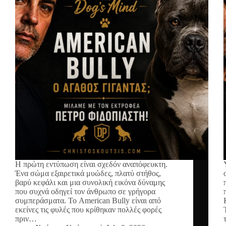
Η πρώτη εντύπωση είναι σχεδόν αναπόφευκτη.
Ένα σώμα εξαιρετικά μυώδες, πλατύ στήθος,
βαρύ κεφάλι και μια συνολική εικόνα δύναμης
που συχνά οδηγεί τον άνθρωπο σε γρήγορα
συμπεράσματα. Το American Bully είναι από
εκείνες τις φυλές που κρίθηκαν πολλές φορές
πριν…