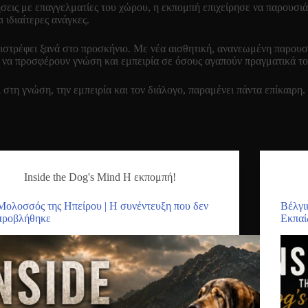
σεις με επαγγελματίες του χώρου, η εκπομπή επιχείρησε να παρουσιά
 ιδιαίτερες ανάγκες.
πιστρέφει ξανά στο προσκήνιο. Με νέα αισθητική, ανανεωμένη παρου
ας να προσφέρουν γνώση και εμπειρία σε όσους αγαπούν πραγματικά τ
στη γνώση, την εμπειρία και τον διάλογο, παραμένει πάντα επίκαιρη.
Inside the Dog's Mind Η εκπομπή!
Μολοσσός της Ηπείρου | Η συνέντευξη που δεν
Βέλγι
προβλήθηκε
Εκπαί