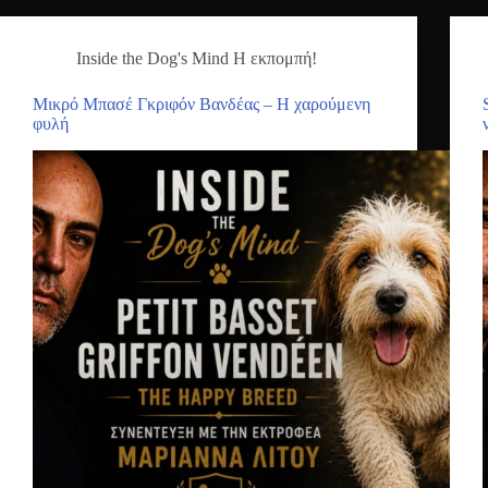
Inside the Dog's Mind Η εκπομπή!
Μικρό Μπασέ Γκριφόν Βανδέας – Η χαρούμενη
φυλή