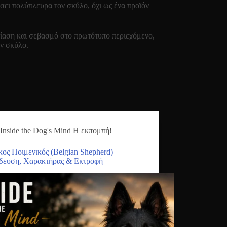
σει πολύπλευρα τον σκύλο, όχι ως ένα προϊόν
σίαση και σεβασμό στο πρωτότυπο περιεχόμενο,
ον σκύλο.
Inside the Dog's Mind Η εκπομπή!
κος Ποιμενικός (Belgian Shepherd) |
δευση, Χαρακτήρας & Εκτροφή