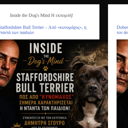
Inside the Dog's Mind Η εκπομπή!
Staffordshire Bull Terrier – Από «κυνομάχος», η
Dober
νταντά των παιδιών
τον ά