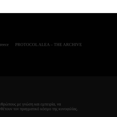
reece
PROTOCOL ALEA – THE ARCHIVE
νθρώπους με γνώση και εμπειρία, να
θέτουν τον πραγματικό κόσμο της κυνοφιλίας.