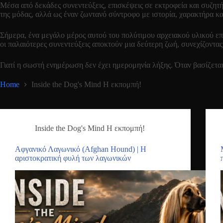
Μέσα από δεκάδες συνεντεύξεις, επισκέψεις σε εκτροφεία και συζητή
της μόδας, αλλά ως έναν ζωντανό σύντροφο με ιστορία, χαρακτήρα και
Σήμερα, ένα μεγάλο μέρος αυτού του πολύτιμου αρχειακού υλικού ε
οι παλαιότερες συνεντεύξεις αποκτούν μια δεύτερη ζωή, συνεχίζοντ
Γιατί η σωστή ενημέρωση δεν έχει ημερομηνία λήξης. Όταν βασίζεται 
Home
Inside the Dog's Mind Η εκπομπή!
Inside the Dog's Mind Η εκπομπή!
Αφγανικό Λαγωνικό (Afghan Hound) | Η
αριστοκρατική φυλή των λαγωνικών