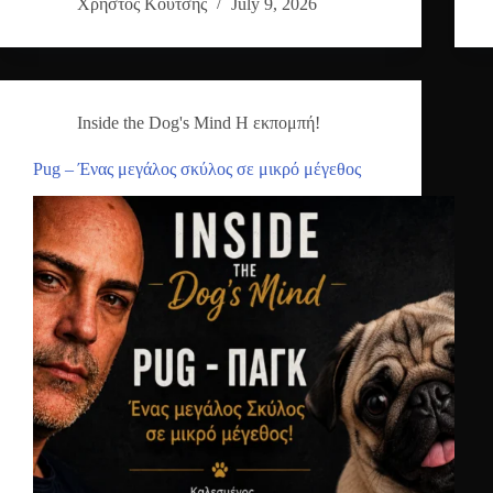
Χρήστος Κούτσης
July 9, 2026
Inside the Dog's Mind Η εκπομπή!
Pug – Ένας μεγάλος σκύλος σε μικρό μέγεθος