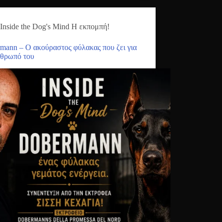
Inside the Dog's Mind Η εκπομπή!
mann – Ο ακούραστος φύλακας που ζει για
νθρωπό του