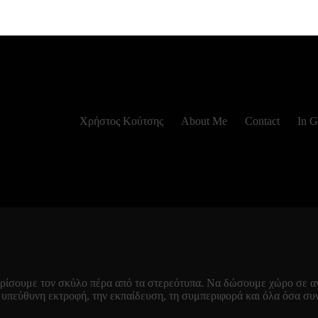
Χρήστος Κούτσης
About Me
Contact
In G
νωρίσουμε τον σκύλο πέρα από τα στερεότυπα. Να δώσουμε χώρο σε α
 υπεύθυνη εκτροφή, την εκπαίδευση, τη συμπεριφορά και όλα όσα συν