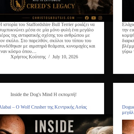
Η ιστορία του Staffordshire Bull Terrier μοιάζει να
Ελάχι
συμπυκνώνει μέσα σε μία μόνο φυλή ένα μεγάλο
την ε
μέρος της αντιφατικής σχέσης του ανθρώπου με
κομψή
τον σκύλο. Στο παρελθόν, σκύλοι του τύπου του
διαρκ
συνδέθηκαν με αιματηρά θεάματα, κυνομαχίες και
βλέμμ
έναν κόσμο όπου…
γύρω 
Χρήστος Κούτσης
July 10, 2026
Inside the Dog's Mind Η εκπομπή!
Alabai – Ο Wolf Crusher της Κεντρικής Ασίας
Dogue
μεγάλ