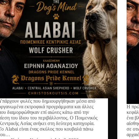
Υπάρχουν φυλές που δημιουργήθηκαν μέσα από
οργανωμένα εκτροφικά προγράμματα και άλλες
Η πρώ
που διαμορφώθηκαν επί αιώνες κάτω από την
κεφάλ
πίεση του ίδιου του περιβάλλοντος. Ο Ποιμενικός
ένα β
Κεντρικής Ασίας ανήκει στη δεύτερη κατηγορία.
αίσθη
Το Alabai είναι ένας σκύλος που κουβαλά πάνω
σε οτ
του…
αρχαι