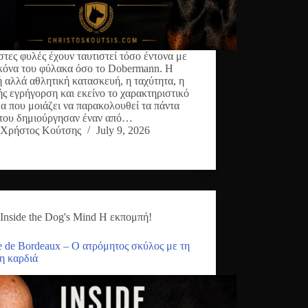
στες φυλές έχουν ταυτιστεί τόσο έντονα με
ικόνα του φύλακα όσο το Dobermann. Η
 αλλά αθλητική κατασκευή, η ταχύτητα, η
ής εγρήγορση και εκείνο το χαρακτηριστικό
α που μοιάζει να παρακολουθεί τα πάντα
του δημιούργησαν έναν από…
Χρήστος Κούτσης
July 9, 2026
Inside the Dog's Mind Η εκπομπή!
 de Bordeaux – Ο ατρόμητος σκύλος με τη
η καρδιά