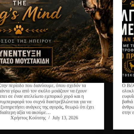
Στην περίοδο που διανύουμε, όπου σχεδόν τα
Ο Βέλ
πάντα γύρω από τον σκύλο μοιάζουν να έχουν
ολοκλ
μπει σε έναν ατελείωτο εμπορικό χορό και η
ευφυΐα
συμπεριφορά του συχνά διαστρεβλώνεται για να
βαθιά
εξυπηρετήσει ανάγκες της αγοράς, θεωρώ ότι έχει
άνθρω
ιδιαίτερη αξία να ακούμε…
στην 
Χρήστος Κούτσης
July 13, 2026