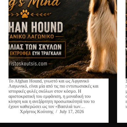
Το Afghan Hound, γνωστό και ως Αφγανικό
Λαγωνικό, είναι μία από τις πιο εντυπωσιακές και
ιστορικές φυλές σκύλων στον κόσμο. Η
αριστοκρατική του εμφάνιση, η μοναδική του
κίνηση και η ανεξάρτητη προσωπικότητά του το
έχουν καθιερώσει ως τον «Βασιλιά των…
Χρήστος Κούτσης
July 17, 2026